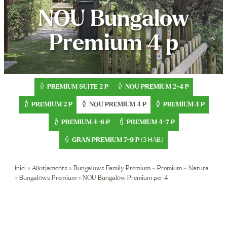
NOU Bungalow
Contacte
Premium 4 p
Oferta EST
Reser
+34 972 7
PREMIUM SUITE 2 P
NOU PREMIUM 2-4 P
PREMIUM 2 P
NOU
PREMIUM 4 P
PREMIUM 4 P
reserves@
PREMIUM 4-6 P
PREMIUM 4-7 P
GRAN PREMIUM 7-9 P
(3 HAB.)
Inici
»
Allotjaments
»
Bungalows Family Premium – Premium – Natura
»
Bungalows Premium
»
NOU Bungalow Premium per 4