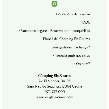
· Condicions de reserva
FAQ’s
· Vacances segures! Reserva amb tranquil·litat
Planell del Càmping Els Roures
· Com gestionem la fiança?
· Treballa amb nosaltres
· On som?
Càmping Els Roures
Av. El Mariner, 34-36
Sant Pau de Seguries, 17864 Girona
972 747 000
reserves@elsroures.com