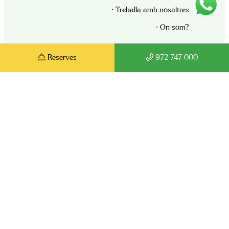
· Treballa amb nosaltres
· On som?
Càmping Els Roures
Reserves
972 747 000
Av. El Mariner, 34-36
Sant Pau de Seguries, 17864 Girona
972 747 000
reserves@elsroures.com