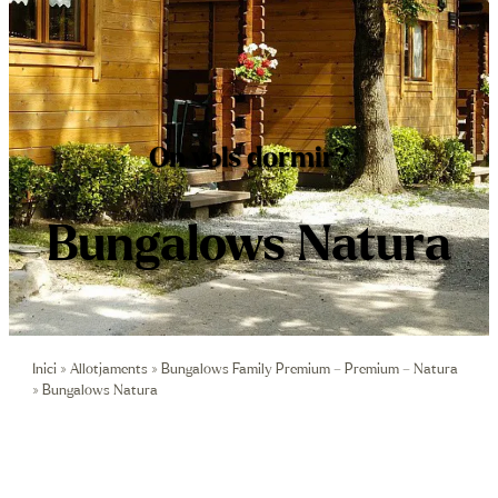
Contacte
Oferta EST
Reser
On vols dormir?
+34 972 7
Bungalows Natura
reserves@
Inici
»
Allotjaments
»
Bungalows Family Premium – Premium – Natura
»
Bungalows Natura