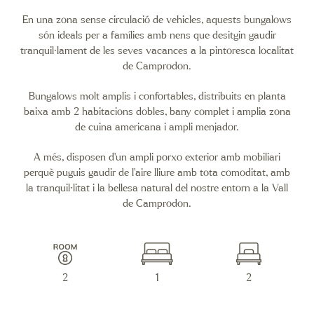
En una zona sense circulació de vehicles, aquests bungalows
són ideals per a famílies amb nens que desitgin gaudir
tranquil·lament de les seves vacances a la pintoresca localitat
de Camprodon.
Bungalows molt amplis i confortables, distribuits en planta
baixa amb 2 habitacions dobles, bany complet i amplia zona
de cuina americana i ampli menjador.
A més, disposen d’un ampli porxo exterior amb mobiliari
perquè puguis gaudir de l’aire lliure amb tota comoditat, amb
la tranquil·litat i la bellesa natural del nostre entorn a la Vall
de Camprodon.
2
1
2