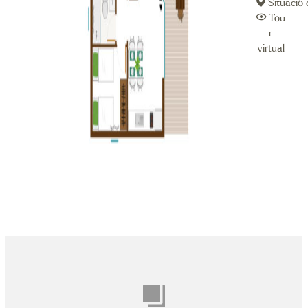
Situació
Tou
r
virtual