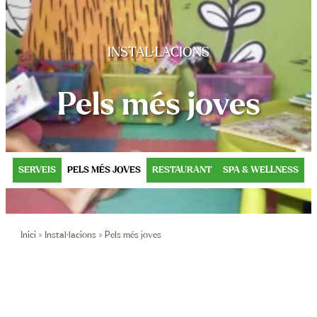
Contacte
Oferta EST
INSTAL·LACIONS
Reser
Pels més joves
+34 972 7
reserves@
SERVEIS
PELS MÉS JOVES
RESTAURANT
SPA & WELLNESS
Inici
»
Instal·lacions
»
Pels més joves