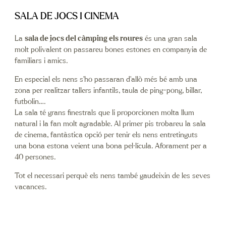
SALA DE JOCS I CINEMA
La
sala de jocs del càmping els roures
és una gran sala
molt polivalent on passareu bones estones en companyia de
familiars i amics.
En especial els nens s’ho passaran d’allò més bé amb una
zona per realitzar tallers infantils, taula de ping-pong, billar,
futbolin….
La sala té grans finestrals que li proporcionen molta llum
natural i la fan molt agradable. Al primer pis trobareu la sala
de cinema, fantàstica opció per tenir els nens entretinguts
una bona estona veient una bona pel·lícula. Aforament per a
40 persones.
Tot el necessari perquè els nens també gaudeixin de les seves
vacances.