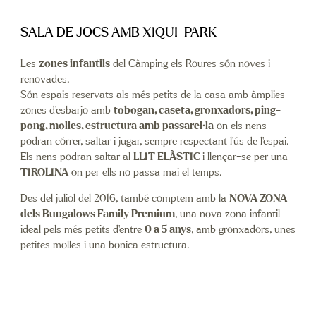
SALA DE JOCS AMB XIQUI-PARK
Les
zones infantils
del Càmping els Roures són noves i
renovades.
Són espais reservats als més petits de la casa amb àmplies
zones d’esbarjo amb
tobogan, caseta, gronxadors, ping-
pong, molles, estructura amb passarel·la
on els nens
podran córrer, saltar i jugar, sempre respectant l’ús de l’espai.
Els nens podran saltar al
LLIT ELÀSTIC
i llençar-se per una
TIROLINA
on per ells no passa mai el temps.
Des del juliol del 2016, també comptem amb la
NOVA ZONA
dels Bungalows Family Premium
, una nova zona infantil
ideal pels més petits d’entre
0 a 5 anys
, amb gronxadors, unes
petites molles i una bonica estructura.