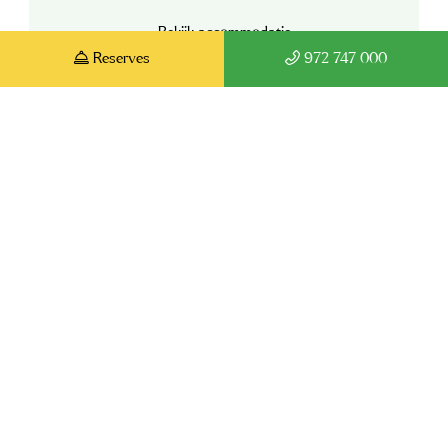
Bekijk accommodatie
Reserves
972 747 000