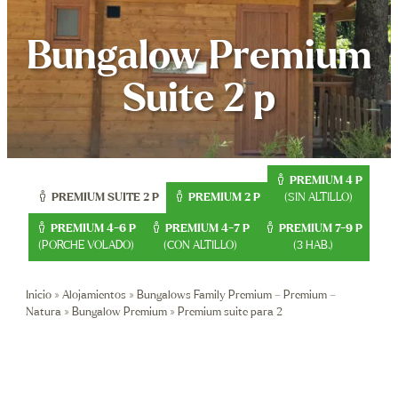
Contacto
Bungalow Premium
OFERTAS
Suite 2 p
Reser
+34 972 7
PREMIUM
4 P
reserves@
PREMIUM SUITE 2
P
PREMIUM 2 P
(SIN ALTILLO)
PREMIUM
4-6 P
PREMIUM 4-7 P
PREMIUM 7-9 P
(PORCHE VOLADO)
(CON ALTILLO)
(3 HAB.)
Inicio
»
Alojamientos
»
Bungalows Family Premium – Premium –
Natura
»
Bungalow Premium
»
Premium suite para 2