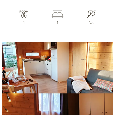
1
1
No