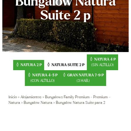
Bungalow Natura
Contacto
Suite 2 p
OFERTAS
Reser
Reservar
+34 972 7
NATURA 4 P
reserves@
NATURA 2 P
NATURA SUITE 2 P
(SIN ALTILLO)
NATURA
4-5 P
GRAN NATURA 7-9 P
(CON ALTILLO)
(3 HAB.)
Inicio
»
Alojamientos
»
Bungalows Family Premium – Premium –
Natura
»
Bungalow Natura
»
Bungalow Natura Suite para 2