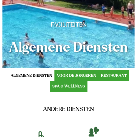
+34 972 7
reserves@
FACILITEITEN
Algemene Diensten
ALGEMENE DIENSTEN
VOOR DE JONGEREN
RESTAURANT
SPA & WELLNESS
ANDERE DIENSTEN