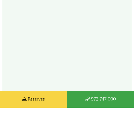
Reserves
972 747 000
Verbetering bij aankoop van bungalows
Werking:
Implementatie van lokale
ontwikkelingsstrategieën